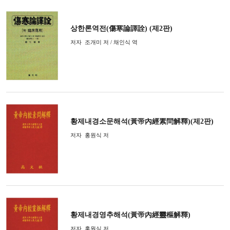
상한론역전(傷寒論譯詮) (제2판)
저자
조개미 저 / 채인식 역
황제내경소문해석(黃帝內經素問解釋)(제2판)
저자
홍원식 저
황제내경영추해석(黃帝內經靈樞解釋)
저자
홍원식 저