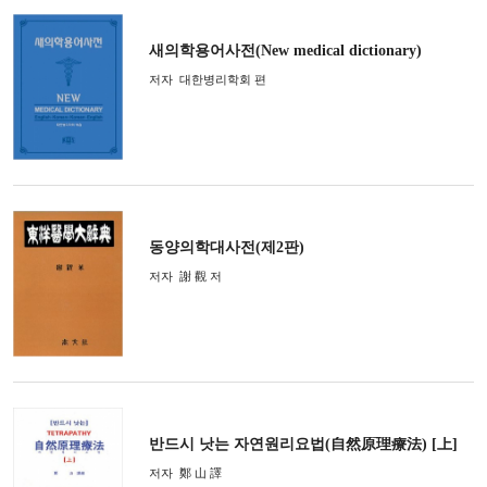
새의학용어사전(New medical dictionary)
저자
대한병리학회 편
동양의학대사전(제2판)
저자
謝 觀 저
반드시 낫는 자연원리요법(自然原理療法) [上]
저자
鄭 山 譯