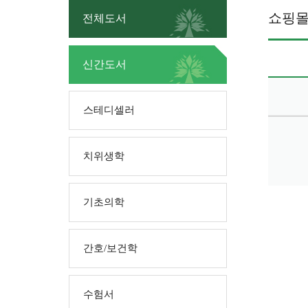
쇼핑
전체도서
신간도서
스테디셀러
치위생학
기초의학
간호/보건학
수험서